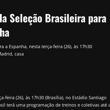
a Seleção Brasileira para
nha
a a Espanha, nesta terça-feira (26), às 17h30
Madrid, casa
a-feira (26), às 17h30 (Brasília), no Estádio Santiago
il terá uma programação de treinos e coletivas até 