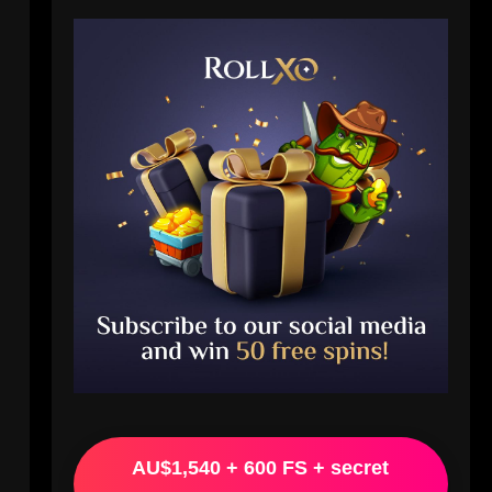
AU$1,540 + 600 FS + secret