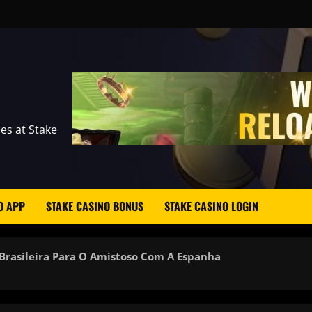
es at Stake
O APP
STAKE CASINO BONUS
STAKE CASINO LOGIN
Brasileira Para O Amistoso Com A Espanha