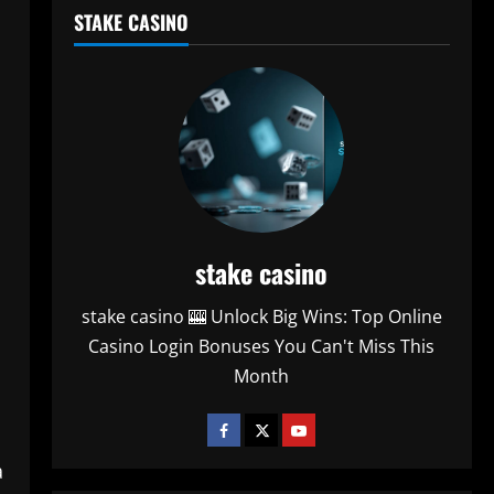
STAKE CASINO
stake casino
stake casino 🎰 Unlock Big Wins: Top Online
Casino Login Bonuses You Can't Miss This
Month
a