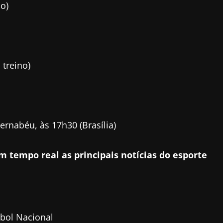
no)
 treino)
ernabéu, às 17h30 (Brasília)
tempo real as principais notícias do esporte
ebol Nacional