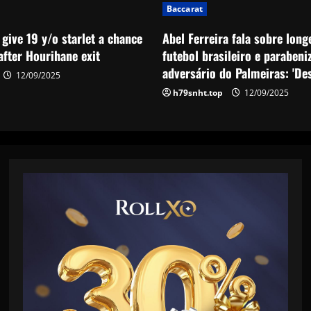
Baccarat
give 19 y/o starlet a chance
Abel Ferreira fala sobre lon
after Hourihane exit
futebol brasileiro e parabeni
adversário do Palmeiras: 'Des
12/09/2025
h79snht.top
12/09/2025